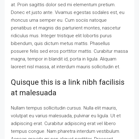
at. Proin sagittis dolor sed mi elementum pretium.
Donec et justo ante. Vivamus egestas sodales est, eu
rhoncus urna semper eu. Cum sociis natoque
penatibus et magnis dis parturient montes, nascetur
ridiculus mus. Integer tristique elit lobortis purus
bibendum, quis dictum metus mattis. Phasellus
posuere felis sed eros porttitor mattis. Curabitur massa
magna, tempor in blandit id, porta in ligula. Aliquam
laoreet nisl massa, at interdum mauris sollicitudin et.
Quisque this is a link nibh facilisis
at malesuada
Nullam tempus sollicitudin cursus. Nulla elit mauris,
volutpat eu varius malesuada, pulvinar eu ligula. Ut et
adipiscing erat. Curabitur adipiscing erat vel libero
tempus congue. Nam pharetra interdum vestibulum.
Aenean gravida mi non aliquet porttitor. Praesent