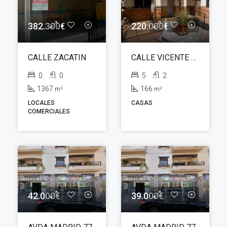
382.300€
220.000€
CALLE ZACATIN
CALLE VICENTE ALEIXANDRE
0
0
5
2
1367
166
m²
m²
LOCALES
CASAS
COMERCIALES
42.000€
39.000€