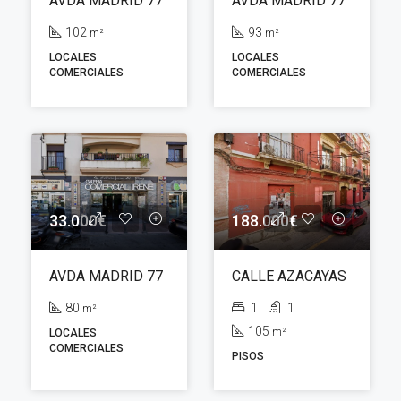
AVDA MADRID 77
AVDA MADRID 77
102
93
m²
m²
LOCALES
LOCALES
COMERCIALES
COMERCIALES
33.000€
188.000€
AVDA MADRID 77
CALLE AZACAYAS
80
1
1
m²
105
m²
LOCALES
COMERCIALES
PISOS