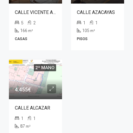
CALLE VICENTE ALEIXANDRE
CALLE AZACAYAS
5
2
1
1
166
105
m²
m²
CASAS
PISOS
2ª MANO
4.455€
CALLE ALCAZAR
1
1
87
m²