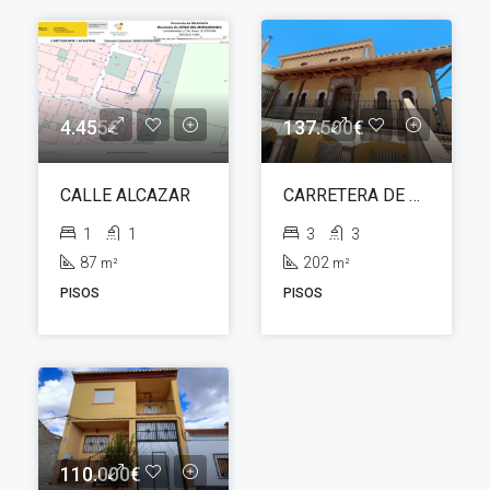
4.455€
137.500€
CALLE ALCAZAR
CARRETERA DE GRANADA
1
1
3
3
87
202
m²
m²
PISOS
PISOS
110.000€