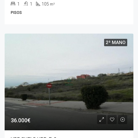
1
1
105
m²
PISOS
2ª MANO
36.000€