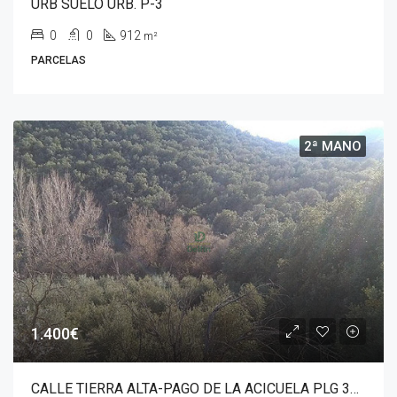
URB SUELO URB. P-3
0
0
912
m²
PARCELAS
2ª MANO
1.400€
CALLE TIERRA ALTA-PAGO DE LA ACICUELA PLG 35 PARC 10