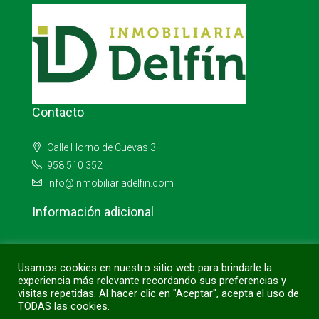
Contacto
Calle Horno de Cuevas 3
958 510 352
info@inmobiliariadelfin.com
Información adicional
Aviso Legal
Usamos cookies en nuestro sitio web para brindarle la
Política de cookies
experiencia más relevante recordando sus preferencias y
visitas repetidas. Al hacer clic en "Aceptar", acepta el uso de
Política de privacidad
TODAS las cookies.